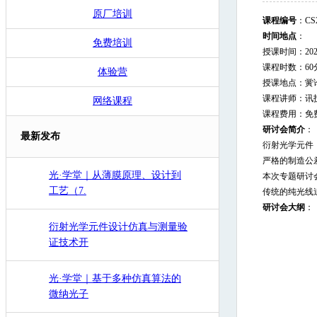
原厂培训
课程编号
：CS2
时间地点
：
免费培训
授课时间：2026
课程时数：60
体验营
授课地点：黉论教
课程讲师：讯
网络课程
课程费用：免
研讨会简介
：
最新发布
衍射光学元件
严格的制造公
光·学堂｜从薄膜原理、设计到
本次专题研讨会
工艺（7.
传统的纯光线追
研讨会大纲
：
衍射光学元件设计仿真与测量验
证技术开
光·学堂｜基于多种仿真算法的
微纳光子