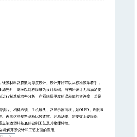
，镀膜材料及膜数与厚度设计。设计开始可以从标准膜系着手，
止滤光片，则应以对称膜堆为设计基础。当初始设计无法满足要
刻进行制造成功率分析，亦看膜层厚度的误差值的容许度，若是
镜片、相机透镜、手机镜头、及显示器面板，如OLED，近眼显
佳。再者这些塑料基板比较柔软、容易刮伤、需要镀上硬膜保
重点阐述塑料基底的镀制工艺及其物理特性。
第三天会讲解薄膜设计和工艺上面的应用。