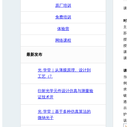
原厂培训
免费培训
时
主
体验营
苏
授
网络课程
授
课
最新发布
课
光·学堂｜从薄膜原理、设计到
课
工艺（7.
当
例
求
衍射光学元件设计仿真与测量验
镀
证技术开
透
示
光·学堂｜基于多种仿真算法的
护
微纳光子
该