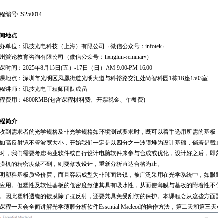
课程编号CS250014
间地点
办单位：讯技光电科技（上海）有限公司（微信公众号：infotek）
州黉论教育咨询有限公司（微信公众号：honglun-seminary）
课时间：2025年8月15日(五）-17日（日）AM 9:00-PM 16:00
课地点：深圳市光明区凤凰街道光明大道与科裕路交汇处尚智科园1栋1B座1503室
程讲师：讯技光电工程师团队成员
程费用：4800RMB(包含课程材料费、开票税金、午餐费)
程简介
收到需求者的光学规格及非光学规格如环境测试要求时，既可以着手选用所需的基板
如高反射镜不管波宽大小，开始我们一定是以四分之一波膜堆为设计基础，倘若是截
时，我们需要考虑商业软件或自行设计电脑软件来参与合成或优化，设计好之后，即
膜机的精密度做不到，则要修改设计，重新分析直达合格为止。
明塑料基板质轻价廉，而且容易成型为非球面透镜，被广泛采用在光学系统中，如眼睛
应用。但塑性及软性基板的低密度致使其具有吸水性，从而使薄膜与基板的附着性不
。因此塑料透镜的镀膜除了抗反射，还要兼具免受刮伤的保护。本课程会从这些方面
课程一天会全面讲解光学薄膜分析软件Essential Macleod的操作方法，第二天和