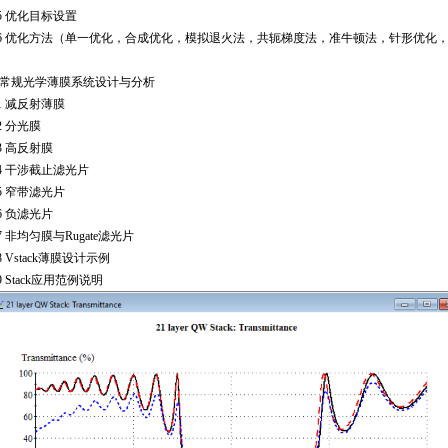
5
优化目标设置
6
优化方法（单一优化，合成优化，模拟退火法，共轭梯度法，准牛顿法，针形优化
常规光学薄膜系统设计与分析
1
减反射薄膜
2
分光膜
3
高反射膜
4
干涉截止滤光片
5
窄带滤光片
6
负滤光片
7
非均匀膜与Rugate滤光片
8
Vstack薄膜设计示例
9
Stack应用范例说明