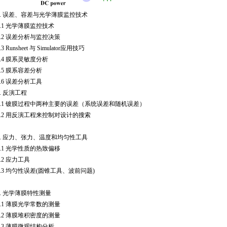
.
误差、容差与光学薄膜监控技术
.1
光学薄膜监控技术
.2
误差分析与监控决策
.3
Runsheet 与 Simulator应用技巧
.4
膜系灵敏度分析
.5
膜系容差分析
.6
误差分析工具
.
反演工程
.1
镀膜过程中两种主要的误差（系统误差和随机误差）
.2
用反演工程来控制对设计的搜索
.
应力、张力、温度和均匀性工具
.1
光学性质的热致偏移
.2
应力工具
.3
均匀性误差(圆锥工具、波前问题)
.
光学薄膜特性测量
.1
薄膜光学常数的测量
.2
薄膜堆积密度的测量
3.3 薄膜微观结构分析