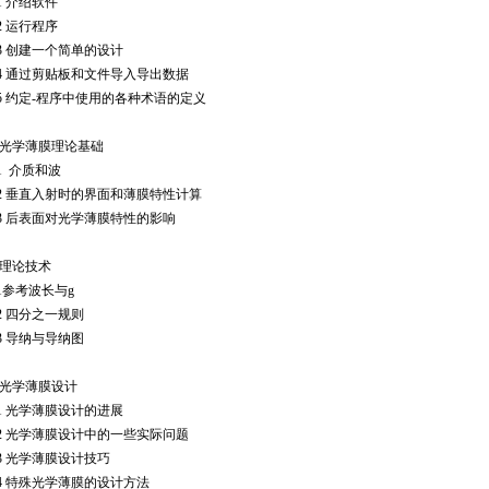
1
介绍软件
2
运行程序
3
创建一个简单的设计
4
通过剪贴板和文件导入导出数据
5
约定-程序中使用的各种术语的定义
光学薄膜理论基础
1
介质和波
2
垂直入射时的界面和薄膜特性计算
3
后表面对光学薄膜特性的影响
理论技术
.1参考波长与g
2
四分之一规则
3
导纳与导纳图
光学薄膜设计
1
光学薄膜设计的进展
2
光学薄膜设计中的一些实际问题
3
光学薄膜设计技巧
4
特殊光学薄膜的设计方法